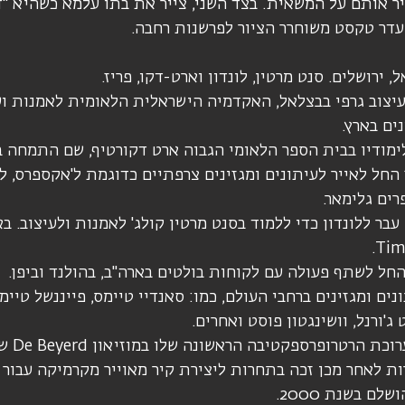
יר אותם על המשאית. בצד השני, צייר את בתו עלמא כשהיא "
דר טקסט משוחרר הציור לפרשנות רחבה.
 ירושלים. סנט מרטין, לונדון וארט-דקו, פריז.
למוד עיצוב גרפי בבצלאל, האקדמיה הישראלית הלאומית לאמנות ו
ים בארץ.
החל לאייר לעיתונים ומגזינים צרפתיים כדוגמת ל'אקספרס, לה
ים גלימאר.
 עבר ללונדון כדי ללמוד בסנט מרטין קולג' לאמנות ולעיצוב. 
 החל לשתף פעולה עם לקוחות בולטים בארה"ב, בהולנד וביפן.
ונים ומגזינים ברחבי העולם, כמו: סאנדיי טיימס, פייננשל טיימס
ג'ורנל, וושינגטון פוסט ואחרים.
ב-1992 הציג 
ות לאחר מכן זכה בתחרות ליצירת קיר מאוייר מקרמיקה עבור
ם בשנת 2000.