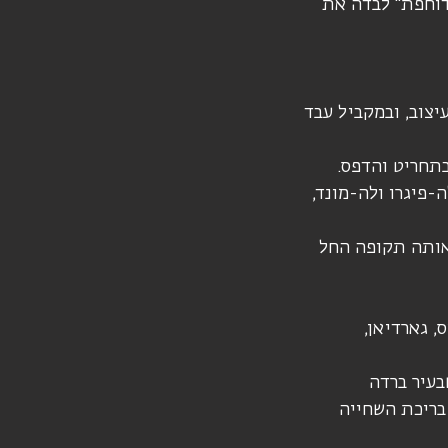
דוחפת" לבדה את
עיצוב, ובמקביל עבד
-פיגרו ולה-מונד,
באותה תקופה החל
, גארדיאן,
את תערוכת הרטרופרספקטיבה הראשונה שלו במוזיאון De Beyerd שבעיר ברדה
 בריכת השחייה