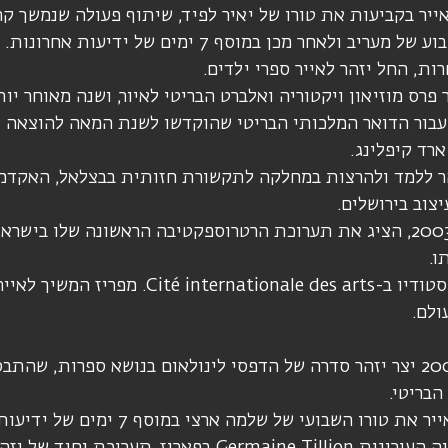
ב ולאחר מכן במוסף 7 ימים של ידיעות אחרונות.
ליזהר פרס מוזיאון ויקטוריה ואלברט הבריטי לאיור, ושנה מאוחר י
עבור הדואר המלכותי הבריטי שהוקדשו לשנת המאה להוצאה לא
רד קיפלינג.
ר ללמד ולהרצות במחלקה לתקשורת חזותית בבצלאל, האקדמ
צוב בירושלים.
שנה מאוחר יותר, ב 2003, הציג את תערוכת הרטרוספקטיבה הראשונה שלו ב
ו.
ב-2005 ניתן ליזהר סטודיו ב- internationale des arts
ולם.
בין השנים 2009-2007 יצר יזהר סדרה של הדפסי לינולאום בנושא ספרות, שה
הבריטי.