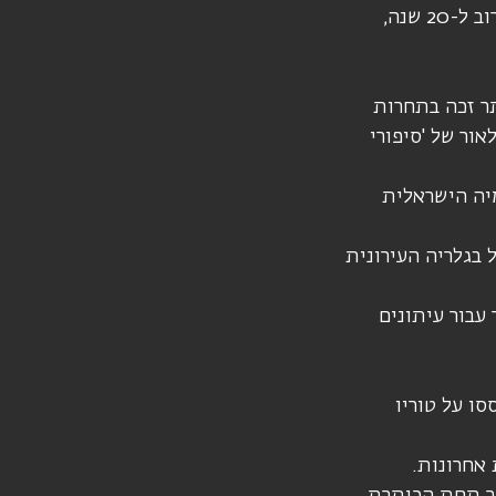
ב- 1993 החל יזהר לאייר בקביעות את טורו של יאיר לפיד, שיתוף פעולה שנמשך קרוב ל-20 שנה,
ותר זכה בתחרות
ור של 'סיפורי
יה הישראלית
ישראל בגלריה העירונית
Cité. מפריז המשיך לאייר עבור עיתונים
תבססו על טוריו