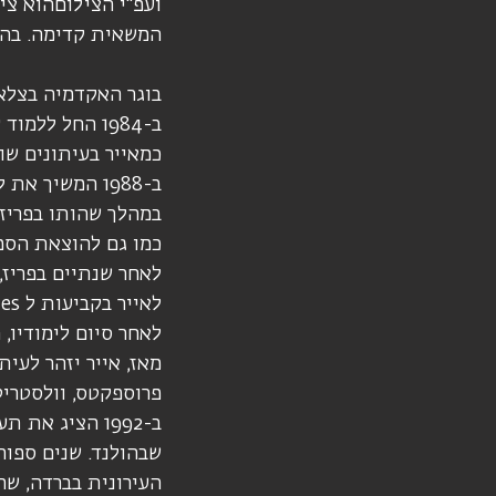
ועפ"י הצילוםהוא צי
המשאית קדימה. בהע
בוגר האקדמיה בצלאל,
ב-1984 החל ל
כמאייר בעיתונים שונ
ב-1988 המשיך את לימודיו בבית הספר הלאומי הגבוה ארט דקורטיף, שם התמחה בתחריט והדפס.
במהלך שהותו בפריז 
כמו גם להוצאת הספר
לאחר שנתיים בפריז,
לאייר בקביעות ל Times.
לאחר סיום לימודיו,
מאז, אייר יזהר לעית
פרוספקטס, וולסטריט 
שבהולנד. שנים ספור
העירונית בברדה, שהושל