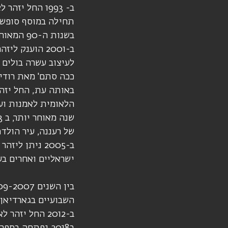
תחילה במוסף סופשבוע של מערי
בשנות ה-90 המאוחרות, החל יזהר לאייר ספרי ילדים.
ב-2001 הוענק 
לעיצוב עשרה בולים 
ככה סתם' מאת רודיא
באותה עת, החל יזה
הלאומית לאמנות ועי
של רעננה, עיר הולדת
ישראליים ואחרים בע
השבועיים בגארדיאן 
ב-2012 החל יזהר לאייר את טורו השבועי של שלמה ארצי במוסף 7 ימים של ידיעות אחרונות.