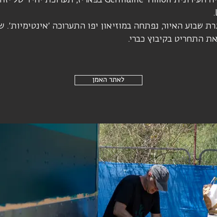
ב2018 נפתחה בספריה העירונית Germaine Tillion בפאריז, ת
 2019, במסגרת שבוע האיור, נפתחה במוזיאון יפו התערוכה ׳אינטימיות
ת התחריט בקיבוץ כברי.
לאתר האמן