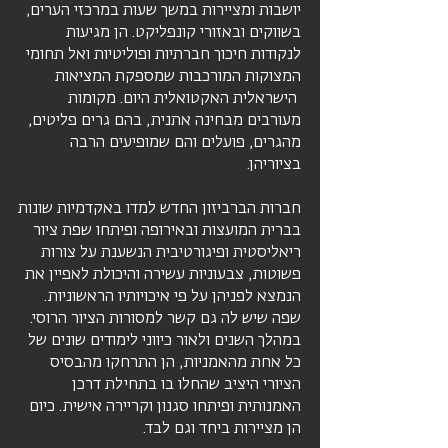
יושבות ומציירות במשך שעות במרכזי הערים,
בשווקים ובאזורי קונפליקט. הן מגיעות
לנקודות חיכוך חברתיות ופוליטיות ואל תחומי
המצוקות המורכבות שמספקת המציאות
הישראלית האקטואלית היום. מקומות
מעורבים מבחינה אתנית, בהם גרים פליטים,
מהגרים, פועלים והם שמופיעים הרבה
בציוריהן.
חברות הברביזון החדש למדו באקדמיות שונות
בברית המועצות ובאירופה ופיתחו שפת ציור
ריאליסטית ופיגורטיבית הנשענת על צורות
פשוטות, צבעוניות עשירה והיכולת לאפיין את
הנמצא לפניהן על פי איכויותיו הראשוניות.
שפה שיש לה גם קשר למסורות הציור הרוסי.
במהלך השנים ולאור כיווני לימודים שונים של
כל אחת מהאמניות, הן התרחקו מהבסיס
הציורי היציב שהחלו בו בתחילת דרכן
האמנותית ופיתחו סגנון וקריירה אישית. כיום
הן מציירות ביחד וגם לבד.