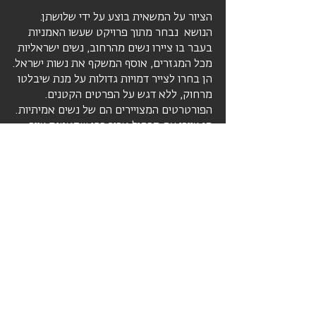
הציור על המשאית בוצע על ידי שלושתן.
הנושא נבחר מתוך פרויקט שעשו האמניות
בעבר בו ציירו נשים מהרחוב, נשים ישראליות
מכל המגזרים, אוסף המשקף את נשות ישראל.
הן בחרו לצייר דמויות גדולות על מנת שיבלטו
מרחוק, ללא דגש על הפרטים הקטנים.
הפורטרטים המצויירים הם של נשים אמיתיות.
הן ציירו עם מכחול ארוך כפי שמאטיס צייר
בערוב ימיו בעת שישב על כסא גלגלים. הציור
הוא חופשי, משיכות המכחול והצבעים חזקים
- חלק מעקרונות הקבוצה.
הן מרגישות לדבריהן כאמניות תעמולה
קשוחות, כמו בתעמולה הסובייטית.
לאתר של אנה לוקשבסקי
לאתר של אולגה קונדינה