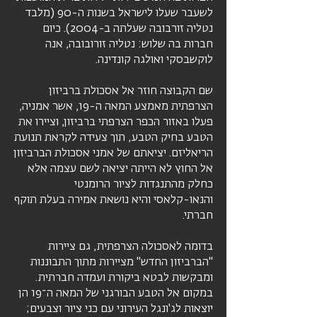
לשעבר שעלו לישראל בשנות ה-90 (מלבד
נטליה זורבובה שעלתה ב-2004). כיום
חברות בה שלוש: נטליה זורובובה, אנה
לוקשבסקי ואולגה קונדינה.
שם הקבוצה חוזר אל אסכולת ברביזון
הצרפתית מאמצע המאה ה-19, אשר אמניה,
פעלו באזור הכפר הצרפתי ברביזון, וציירו את
הטבע בחיק הטבע, תוך צעידה לקראת תנועת
הריאליזם. יציאתם של אמני אסכולת הברביזון
אל החוץ לא הייתה יציאה לשם עצמה אלא
כחלק מהתנגדות לציור הרומנטי
והנאו-קלאסי והיא נושאת אמירה בעלת תוקף
חברתי.
בדומה לאסכולה הצרפתית, גם ציירות
"הברביזון החדש" מציירות מתוך התבוננות
ומבקשות לבטא ביקורת ועמדה חברתית.
במקום אל הטבע הבורגני של המאה ה־19 הן
יוצאות לג'ונגל העירוני עם כני ציור וצבעים;