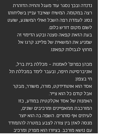
נדנדה ובכך נסגר עוד מעגל והחיה הדוהרת
רצה במקומה. המשיח שאיבד עניין בשליחותו
נסוג לעמדת רפה השכל ואולי המשוגע, שועט
לשום מקום דורש כלום.
בעת הזאת קפאה סצנה ובקע הדימוי זה
שמניע את המשאית של פליינג קרגו אל
מחוץ לגבולות קפאונו.
מכהן כפרופ' לאמנות - מכללת בית ברל,
אוניברסיטת חיפה, ובעבר לימד במכללת תל
חי בצפון.
אסד הוא אוטודידקט, מורה, משורר, מבקר
אבל קודם כל הוא צייר.
האמנות של אסד אקלקטית במודע, כזו
המורכבת ממאפיינים ומרכיבים שונים,
לעיתים אף סותרים. השפה בה הוא יוצר
מנסה לאזן בין צורה לצבע במטרה להתמודד
עם נושא מורכב. בציורו הוא מפרק ומרכיב