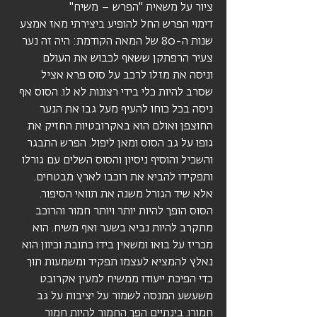
ציור על משאית "הפרש – משיח"
דימוי הפרש החל להופיע ביצירתי מאז אמצע
שנות ה-80 של המאה הקודמת: היה זה נער
צעיר הרפתקן ששאף לכבוש את העולם
וניסה את מזלו לרכב על סוס פרא אציל
שסרב להיות כלי בידי רצונות לא לו. הסוס אף
ניסה בכל כוחו להעיף מעל גבו את הנער
החוצפן ואולם הוא באקרובטיות החזיק את
גופו על גב הסוס ומאן ליפול. הפרש התבגר
והשכיל והוסיף ניסיון והסוס השלים עם גורלו
ותפקידו להביא את רוכבו לארץ מבטחים.
אלא שיד הגורל משנה את תוואי הסיפור.
הסוס הופך להיות יותר ויותר חמור והרוכב
מתקרב להיות נביא בשער ואף משיח. הוא
מכריז על בואו ומשאין בידו כתובת וכיוון הוא
נאלץ להמציא לעצמו תפקיד ומשמעות תוך
כדי הפיכת ייעודו ממשיח למעין אקרובט
משעשע המנסה לשמור על יציבות על גב
חמורו. בינתיים הפך החמור להיות חמור